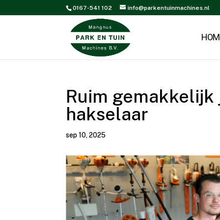
0167-541 102
info@parkentuinmachines.nl
HOM
Ruim gemakkelijk 
hakselaar
sep 10, 2025