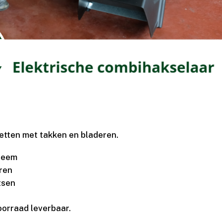
tten met takken en bladeren.
leem
eren
atsen
voorraad leverbaar.