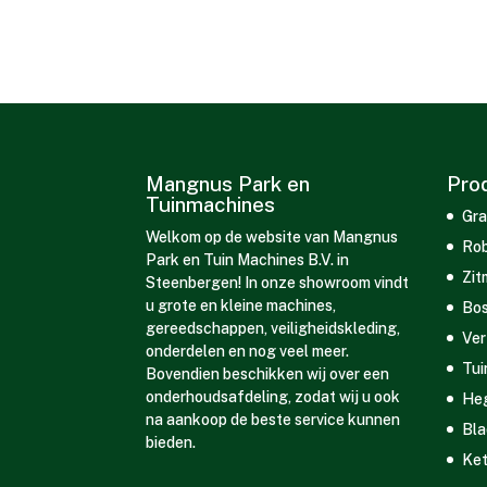
Mangnus Park en
Pro
Tuinmachines
Gra
Welkom op de website van Mangnus
Rob
Park en Tuin Machines B.V. in
Zit
Steenbergen! In onze showroom vindt
u grote en kleine machines,
Bos
gereedschappen, veiligheidskleding,
Ver
onderdelen en nog veel meer.
Tui
Bovendien beschikken wij over een
onderhoudsafdeling, zodat wij u ook
He
na aankoop de beste service kunnen
Bla
bieden.
Ket