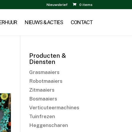
Nieuwsbrief
0 items
ERHUUR
NIEUWS & ACTIES
CONTACT
Producten &
Diensten
Grasmaaiers
Robotmaaiers
Zitmaaiers
Bosmaaiers
Verticuteermachines
Tuinfrezen
Heggenscharen