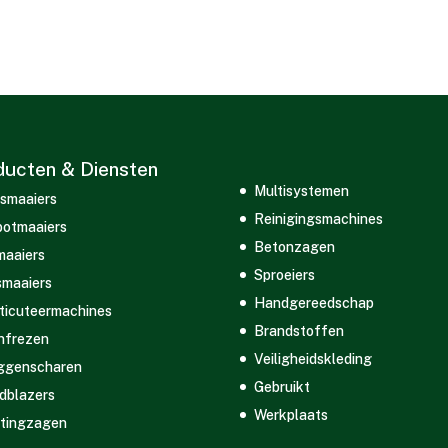
ducten & Diensten
Multisystemen
smaaiers
Reinigingsmachines
otmaaiers
Betonzagen
maaiers
Sproeiers
maaiers
Handgereedschap
ticuteermachines
Brandstoffen
nfrezen
Veiligheidskleding
ggenscharen
Gebruikt
dblazers
Werkplaats
tingzagen