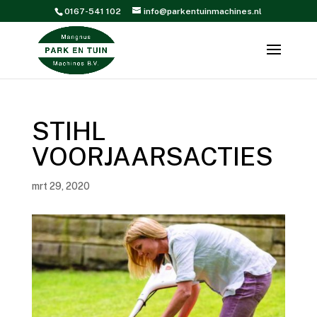
0167-541 102
info@parkentuinmachines.nl
STIHL
VOORJAARSACTIES
mrt 29, 2020