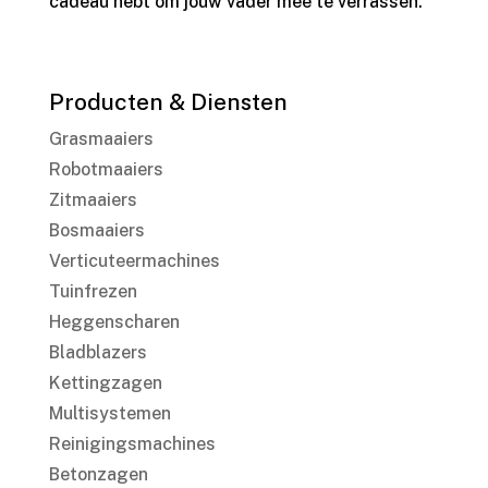
cadeau hebt om jouw vader mee te verrassen.
Producten & Diensten
Grasmaaiers
Robotmaaiers
Zitmaaiers
Bosmaaiers
Verticuteermachines
Tuinfrezen
Heggenscharen
Bladblazers
Kettingzagen
Multisystemen
Reinigingsmachines
Betonzagen