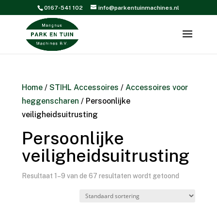
0167-541 102
info@parkentuinmachines.nl
Home
/
STIHL Accessoires
/
Accessoires voor
heggenscharen
/ Persoonlijke
veiligheidsuitrusting
Persoonlijke
veiligheidsuitrusting
Resultaat 1–9 van de 67 resultaten wordt getoond