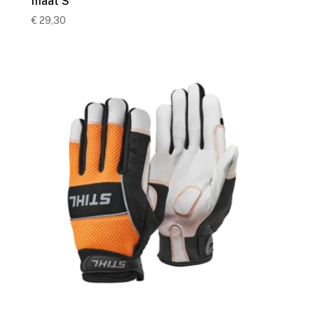
maat S
€
29,30