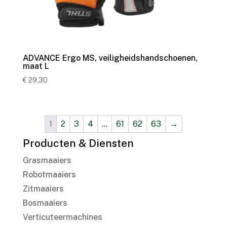
ADVANCE Ergo MS, veiligheidshandschoenen,
maat L
€
29,30
1
2
3
4
…
61
62
63
→
Producten & Diensten
Grasmaaiers
Robotmaaiers
Zitmaaiers
Bosmaaiers
Verticuteermachines