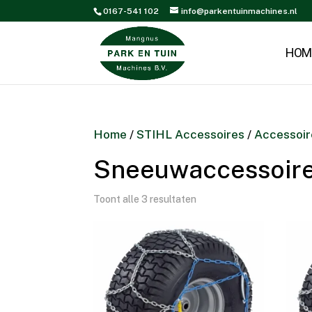
0167-541 102
info@parkentuinmachines.nl
HOM
Home
/
STIHL Accessoires
/
Accessoir
Sneeuwaccessoir
Toont alle 3 resultaten