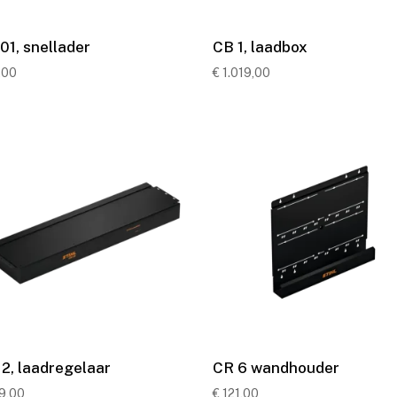
01, snellader
CB 1, laadbox
,00
€
1.019,00
2, laadregelaar
CR 6 wandhouder
9,00
€
121,00