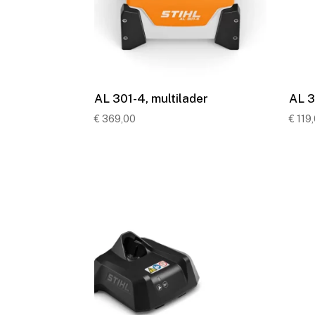
AL 301-4, multilader
AL 3
€
369,00
€
119