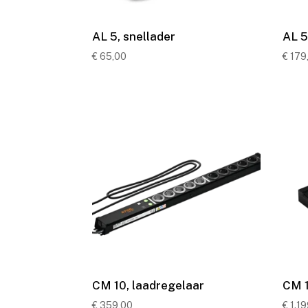
AL 5, snellader
AL 5
€
65,00
€
179
CM 10, laadregelaar
CM 1
€
359,00
€
1.19