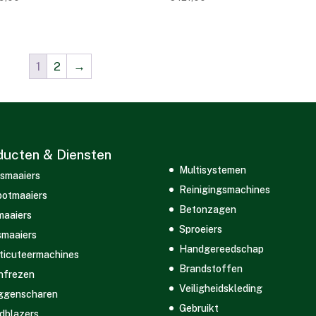
1
2
→
ducten & Diensten
Multisystemen
smaaiers
Reinigingsmachines
otmaaiers
Betonzagen
maaiers
Sproeiers
maaiers
Handgereedschap
ticuteermachines
Brandstoffen
nfrezen
Veiligheidskleding
ggenscharen
Gebruikt
dblazers