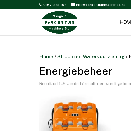
0167-541 102
info@parkentuinmachines.nl
HOM
Home
/
Stroom en Watervoorziening
/ 
Energiebeheer
Resultaat 1–9 van de 17 resultaten wordt getoo