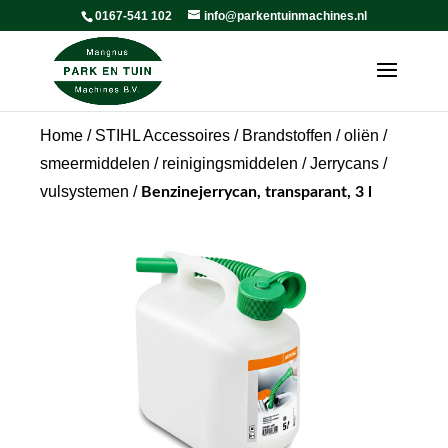
0167-541 102
info@parkentuinmachines.nl
Home
/
STIHL Accessoires
/
Brandstoffen / oliën /
smeermiddelen / reinigingsmiddelen
/
Jerrycans /
vulsystemen
/
Benzinejerrycan, transparant, 3 l