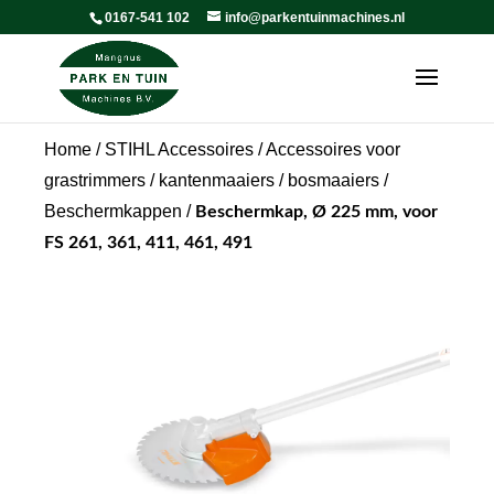
0167-541 102
info@parkentuinmachines.nl
Home
/
STIHL Accessoires
/
Accessoires voor
grastrimmers / kantenmaaiers / bosmaaiers
/
Beschermkappen
/
Beschermkap, Ø 225 mm, voor
FS 261, 361, 411, 461, 491