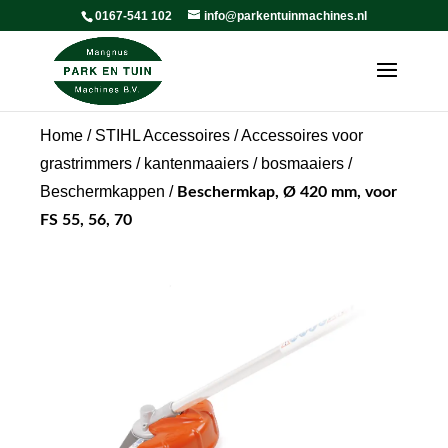
0167-541 102
info@parkentuinmachines.nl
Home
/
STIHL Accessoires
/
Accessoires voor
grastrimmers / kantenmaaiers / bosmaaiers
/
Beschermkappen
/
Beschermkap, Ø 420 mm, voor
FS 55, 56, 70