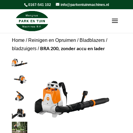
0167-541 102
info@parkentuinmachines.nl
Home
/
Reinigen en Opruimen
/
Bladblazers /
bladzuigers
/
BRA 200, zonder accu en lader