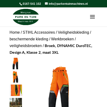
0167-541 102
info@parkentuinmachines.nl
Home
/
STIHL Accessoires
/
Veiligheidskleding /
beschermende kleding
/
Werkbroeken /
veiligheidsbroeken
/
Broek, DYNAMIC DuroTEC,
Design A, Klasse 2, maat 3XL