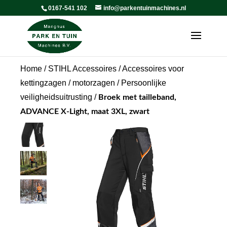
0167-541 102
info@parkentuinmachines.nl
Home
/
STIHL Accessoires
/
Accessoires voor
kettingzagen / motorzagen
/
Persoonlijke
veiligheidsuitrusting
/
Broek met tailleband,
ADVANCE X-Light, maat 3XL, zwart