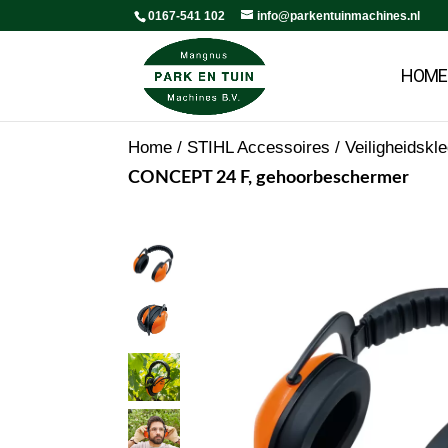
0167-541 102
info@parkentuinmachines.nl
HOME
Home
/
STIHL Accessoires
/
Veiligheidskl
CONCEPT 24 F, gehoorbeschermer