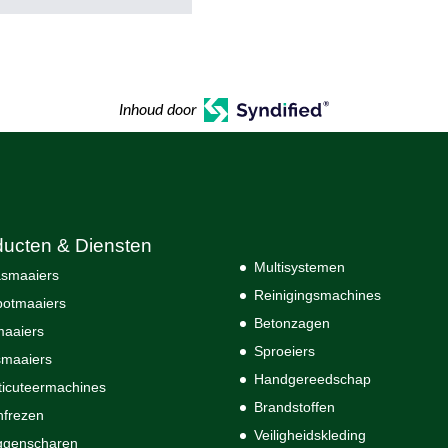
Inhoud door
ducten & Diensten
Multisystemen
smaaiers
Reinigingsmachines
otmaaiers
Betonzagen
maaiers
Sproeiers
maaiers
Handgereedschap
ticuteermachines
Brandstoffen
nfrezen
Veiligheidskleding
ggenscharen