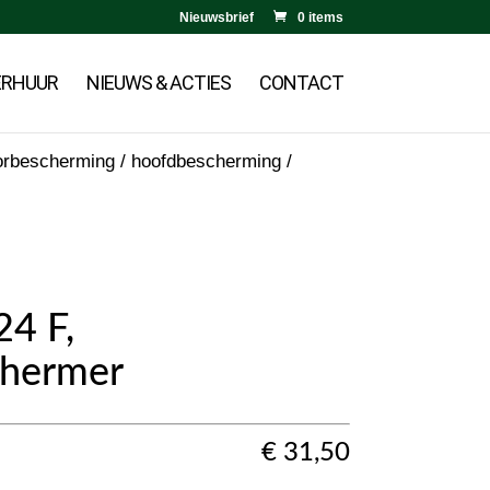
Nieuwsbrief
0 items
ERHUUR
NIEUWS & ACTIES
CONTACT
orbescherming / hoofdbescherming
/
4 F,
chermer
€
31,50