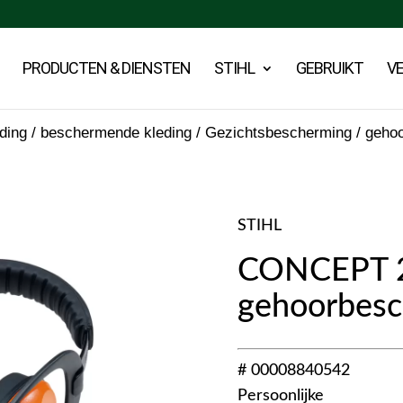
PRODUCTEN & DIENSTEN
STIHL
GEBRUIKT
V
eding / beschermende kleding
/
Gezichtsbescherming / geho
STIHL
CONCEPT 2
gehoorbes
# 00008840542
Persoonlijke