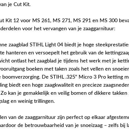
an je Cut Kit.
ut Kit 12 voor MS 261, MS 271, MS 291 en MS 300 beva
derdelen voor het vervangen van je zaaggarnituur:
ne zaagblad STIHL Light 04 biedt je hoge steekprestaties
 te hanteren en versoepelt het gebruik van de kettingzaa
wicht ontlast het zaagblad je tijdens het werk met je kett
 vooruitgang boeken met taken zoals het vellen en snoeie
 boomverzorging. De STIHL .325" Micro 3 Pro ketting m
ding biedt een hoge zaagkwaliteit en precieze zaagsnede
. Zo kan je gemakkelijk en veilig bomen of dikkere takke
slag en weinig trillingen.
en van de zaaggarnituur zijn perfect op elkaar afgestem
ardoor de betrouwbaarheid van je snoeizaag – zelfs bij l