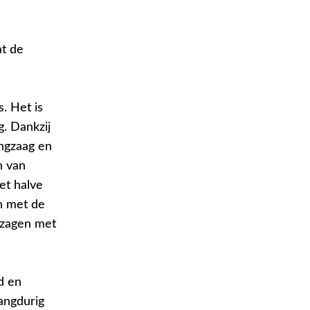
t de
. Het is
g. Dankzij
ingzaag en
n van
et halve
n met de
n zagen met
d en
angdurig