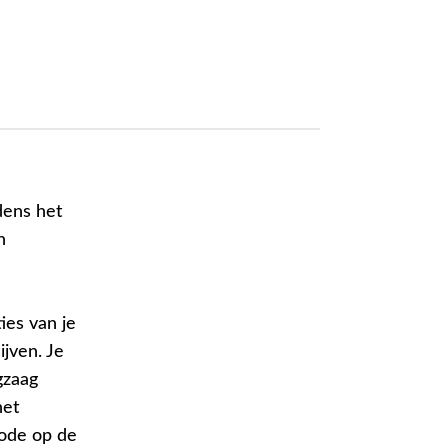
jdens het
n
ies van je
jven. Je
gzaag
het
code op de