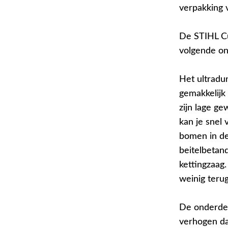
verpakking v
De STIHL C
volgende on
Het ultradun
gemakkelijk
zijn lage ge
kan je snel
bomen in de
beitelbetan
kettingzaag
weinig terug
De onderdel
verhogen da