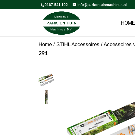
0167-541 102
info@parkentuinmachines.nl
HOME
Home
/
STIHL Accessoires
/
Accessoires v
291