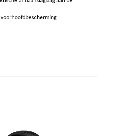
ktische antiaanslaglaag aan de
ra voorhoofdbescherming