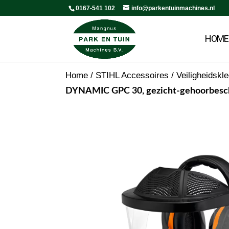
0167-541 102
info@parkentuinmachines.nl
HOME
Home
/
STIHL Accessoires
/
Veiligheidskl
DYNAMIC GPC 30, gezicht-gehoorbesche