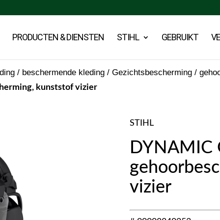
PRODUCTEN & DIENSTEN
STIHL
GEBRUIKT
V
eding / beschermende kleding
/
Gezichtsbescherming / geho
rming, kunststof vizier
STIHL
DYNAMIC G
gehoorbesc
vizier