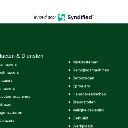
Inhoud door
ducten & Diensten
Multisystemen
smaaiers
Reinigingsmachines
otmaaiers
Betonzagen
maaiers
Sproeiers
maaiers
Handgereedschap
ticuteermachines
Brandstoffen
nfrezen
Veiligheidskleding
ggenscharen
Gebruikt
dblazers
Werkplaats