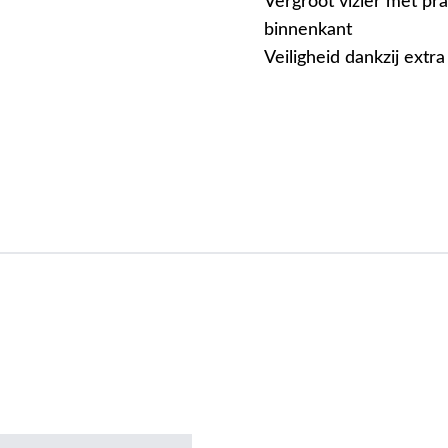
Vergroot vizier met pra
binnenkant
Veiligheid dankzij ext