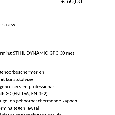
€
60,00
f 21% BTW.
herming STIHL DYNAMIC GPC 30 met
 gehoorbeschermer en
t kunststofvizier
gebruikers en professionals
R 30 (EN 166, EN 352)
eugel en gehoorbeschermende kappen
rming tegen lawaai