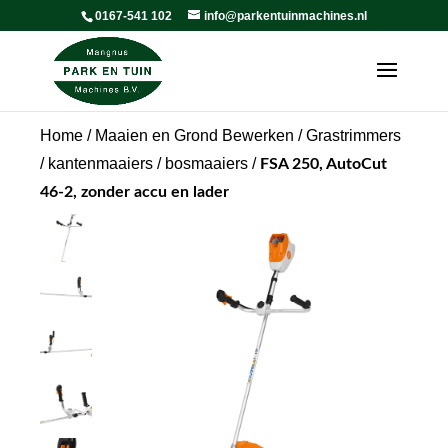
0167-541 102
info@parkentuinmachines.nl
Home
/
Maaien en Grond Bewerken
/
Grastrimmers
/ kantenmaaiers / bosmaaiers
/
FSA 250, AutoCut
46-2, zonder accu en lader