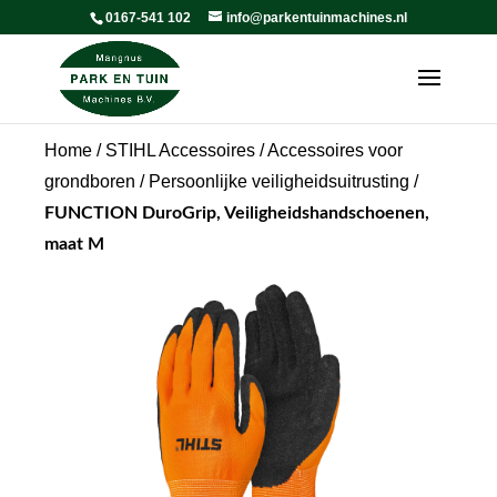
0167-541 102
info@parkentuinmachines.nl
Home
/
STIHL Accessoires
/
Accessoires voor
grondboren
/
Persoonlijke veiligheidsuitrusting
/
FUNCTION DuroGrip, Veiligheidshandschoenen,
maat M