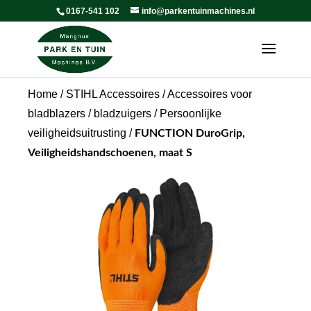
0167-541 102
info@parkentuinmachines.nl
Home
/
STIHL Accessoires
/
Accessoires voor
bladblazers / bladzuigers
/
Persoonlijke
veiligheidsuitrusting
/
FUNCTION DuroGrip,
Veiligheidshandschoenen, maat S