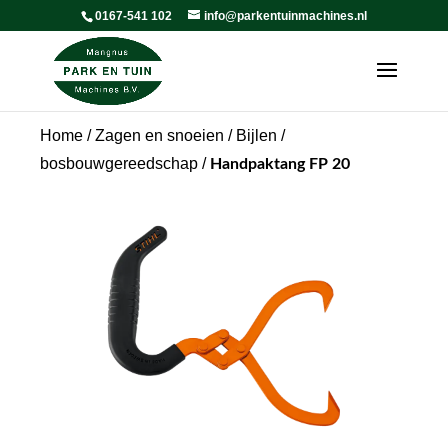
0167-541 102
info@parkentuinmachines.nl
Home
/
Zagen en snoeien
/
Bijlen /
bosbouwgereedschap
/
Handpaktang FP 20