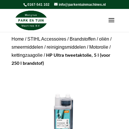
0167-541 102
info@parkentuinmachines.nl
Home
/
STIHL Accessoires
/
Brandstoffen / oliën /
smeermiddelen / reinigingsmiddelen
/
Motorolie /
kettingzaagolie
/
HP Ultra tweetaktolie, 5 l (voor
250 l brandstof)