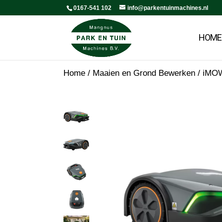
0167-541 102
info@parkentuinmachines.nl
HOME
Home
/
Maaien en Grond Bewerken
/
iMOW