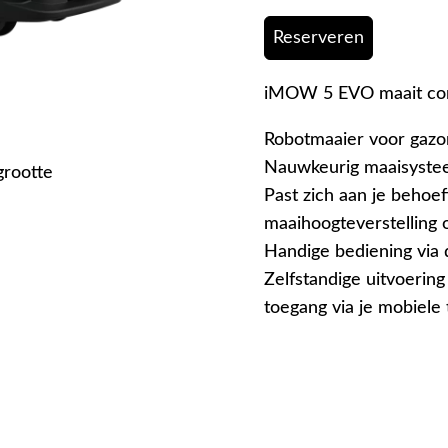
Reserveren
iMOW 5 EVO maait com
Robotmaaier voor gazon
Nauwkeurig maaisystee
grootte
Past zich aan je behoef
maaihoogteverstelling 
Handige bediening vi
Zelfstandige uitvoeri
toegang via je mobiele 