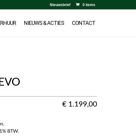
Nieuwsbrief
0 items
ERHUUR
NIEUWS & ACTIES
CONTACT
EVO
€
1.199,00
n.
f 21% BTW.