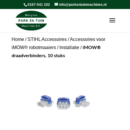
0167-541 102
info@parkentuinmachines.nl
Home
/
STIHL Accessoires
/
Accessoires voor
iMOW® robotmaaiers
/
Installatie
/
iMOW®
draadverbinders, 10 stuks