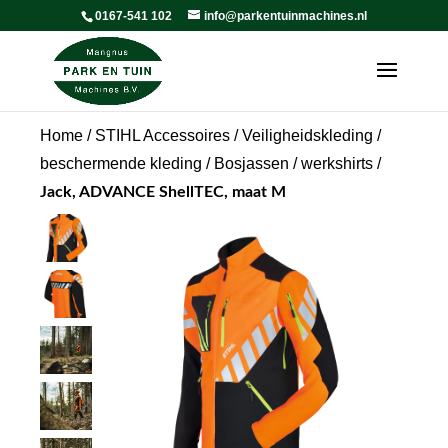
0167-541 102
info@parkentuinmachines.nl
Home
/
STIHL Accessoires
/
Veiligheidskleding /
beschermende kleding
/
Bosjassen / werkshirts
/
Jack, ADVANCE ShellTEC, maat M