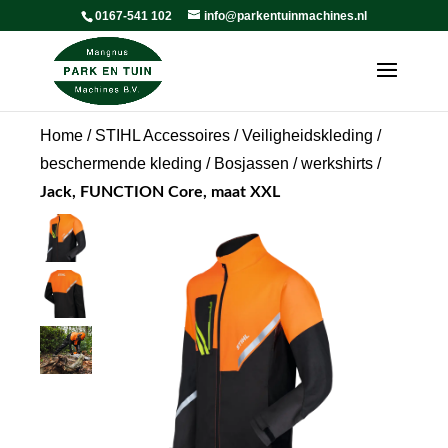
0167-541 102
info@parkentuinmachines.nl
Home
/
STIHL Accessoires
/
Veiligheidskleding /
beschermende kleding
/
Bosjassen / werkshirts
/
Jack, FUNCTION Core, maat XXL