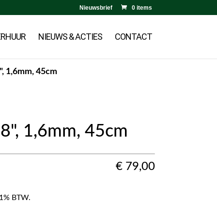
Nieuwsbrief
0 items
ERHUUR
NIEUWS & ACTIES
CONTACT
8", 1,6mm, 45cm
/8", 1,6mm, 45cm
€
79,00
f 21% BTW.