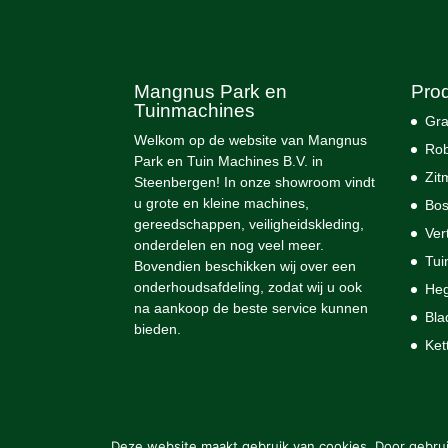
Mangnus Park en
Pro
Tuinmachines
Gra
Welkom op de website van Mangnus
Rob
Park en Tuin Machines B.V. in
Zit
Steenbergen! In onze showroom vindt
u grote en kleine machines,
Bos
gereedschappen, veiligheidskleding,
Ver
onderdelen en nog veel meer.
Tui
Bovendien beschikken wij over een
onderhoudsafdeling, zodat wij u ook
He
na aankoop de beste service kunnen
Bla
bieden.
Ket
Deze website maakt gebruik van cookies. Door gebrui