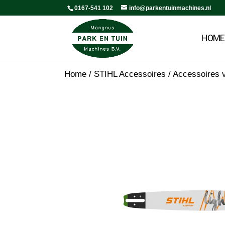
0167-541 102
info@parkentuinmachines.nl
HOME
Home
/
STIHL Accessoires
/
Accessoires v