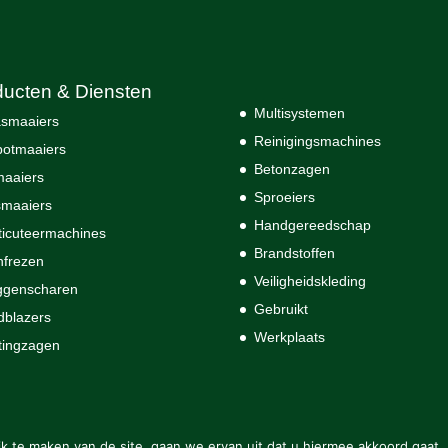
ducten & Diensten
Multisystemen
smaaiers
Reinigingsmachines
otmaaiers
Betonzagen
maaiers
Sproeiers
maaiers
Handgereedschap
ticuteermachines
Brandstoffen
nfrezen
Veiligheidskleding
ggenscharen
Gebruikt
dblazers
Werkplaats
tingzagen
k te maken van de site, gaan we ervan uit dat u hiermee akkoord gaat.