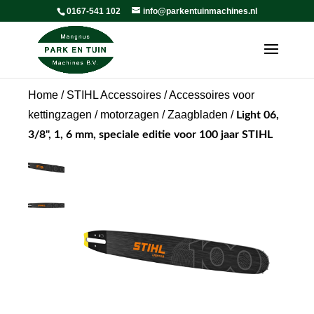
0167-541 102
info@parkentuinmachines.nl
Home
/
STIHL Accessoires
/
Accessoires voor
kettingzagen / motorzagen
/
Zaagbladen
/
Light 06,
3/8", 1, 6 mm, speciale editie voor 100 jaar STIHL