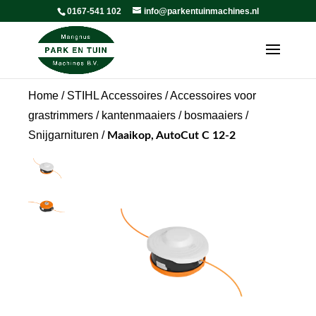
0167-541 102
info@parkentuinmachines.nl
Home
/
STIHL Accessoires
/
Accessoires voor
grastrimmers / kantenmaaiers / bosmaaiers
/
Snijgarnituren
/
Maaikop, AutoCut C 12-2