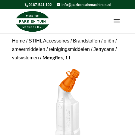
0167-541 102
info@parkentuinmachines.nl
Home
/
STIHL Accessoires
/
Brandstoffen / oliën /
smeermiddelen / reinigingsmiddelen
/
Jerrycans /
vulsystemen
/
Mengfles, 1 l