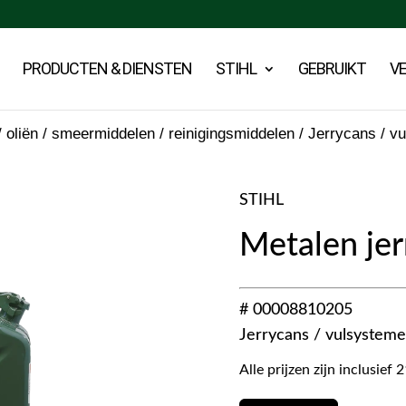
PRODUCTEN & DIENSTEN
STIHL
GEBRUIKT
V
/ oliën / smeermiddelen / reinigingsmiddelen
/
Jerrycans / v
STIHL
Metalen jer
# 00008810205
Jerrycans / vulsystem
Alle prijzen zijn inclusie