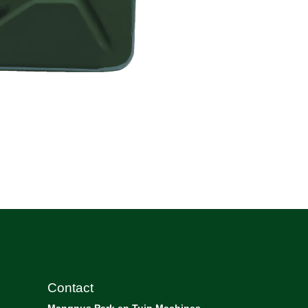
Contact
Mangnus Park en Tuin Machines