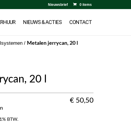
Nieuwsbrief
0 items
ERHUUR
NIEUWS & ACTIES
CONTACT
ulsystemen
/
Metalen jerrycan, 20 l
rycan, 20 l
€
50,50
en
f 21% BTW.