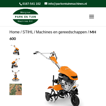
0167-541 102
info@parkentuinmachines.nl
Home
/
STIHL
/
Machines en gereedschappen
/
MH
600