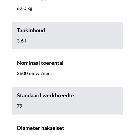
62.0 kg
Tankinhoud
3.6 l
Nominaal toerental
3600 omw./min.
Standaard werkbreedte
79
Diameter hakselset