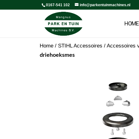
0167-541 102
info@parkentuinmachines.nl
HOME
Home
/
STIHL Accessoires
/
Accessoires v
driehoeksmes