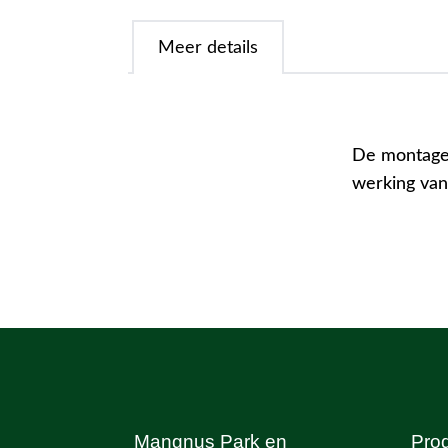
Meer details
De montages
werking van
Mangnus Park en
Pro