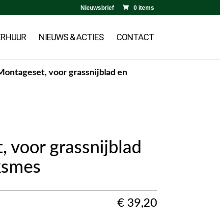
Nieuwsbrief
0 items
ERHUUR
NIEUWS & ACTIES
CONTACT
Montageset, voor grassnijblad en
 voor grassnijblad
ksmes
€
39,20