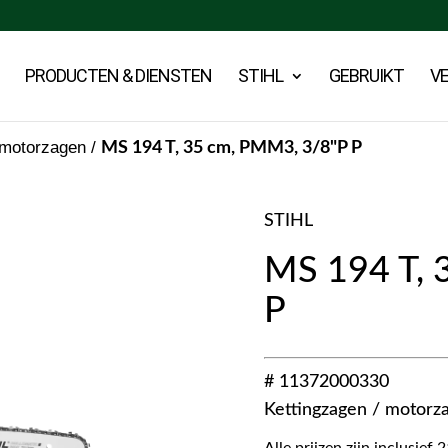
PRODUCTEN & DIENSTEN
STIHL
GEBRUIKT
V
 motorzagen
/
MS 194 T, 35 cm, PMM3, 3/8"P P
STIHL
MS 194 T, 
P
# 11372000330
Kettingzagen / motorz
Alle prijzen zijn inclusie