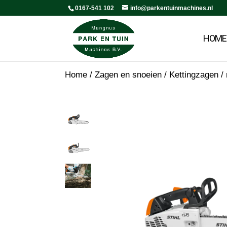
0167-541 102
info@parkentuinmachines.nl
HOME
Home
/
Zagen en snoeien
/
Kettingzagen /