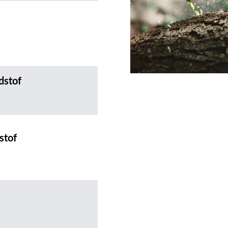
dstof
stof
g