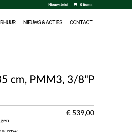
Nieuwsbrief
0 items
ERHUUR
NIEUWS & ACTIES
CONTACT
35 cm, PMM3, 3/8"P
€
539,00
agen
f 21% BTW.