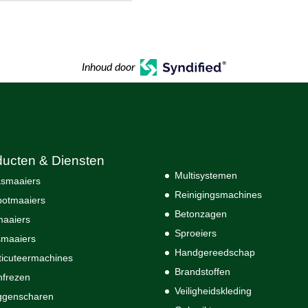
Inhoud door
ducten & Diensten
Multisystemen
smaaiers
Reinigingsmachines
otmaaiers
Betonzagen
maaiers
Sproeiers
maaiers
Handgereedschap
ticuteermachines
Brandstoffen
nfrezen
Veiligheidskleding
ggenscharen