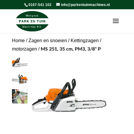
0167-541 102
info@parkentuinmachines.nl
Home
/
Zagen en snoeien
/
Kettingzagen /
motorzagen
/
MS 251, 35 cm, PM3, 3/8" P