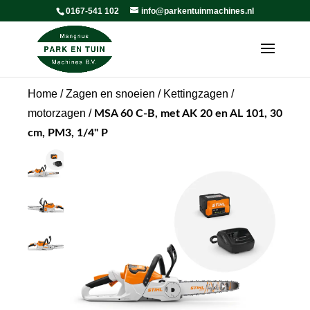
0167-541 102
info@parkentuinmachines.nl
Home
/
Zagen en snoeien
/
Kettingzagen /
motorzagen
/
MSA 60 C-B, met AK 20 en AL 101, 30
cm, PM3, 1/4" P