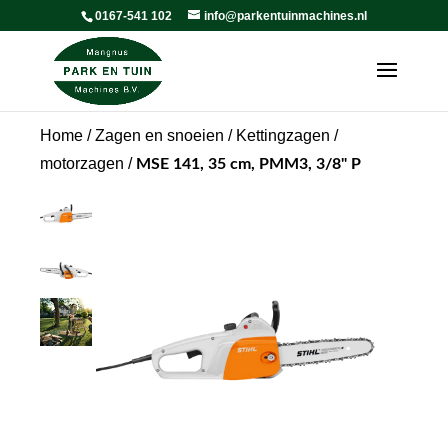
0167-541 102
info@parkentuinmachines.nl
Home
/
Zagen en snoeien
/
Kettingzagen /
motorzagen
/
MSE 141, 35 cm, PMM3, 3/8" P