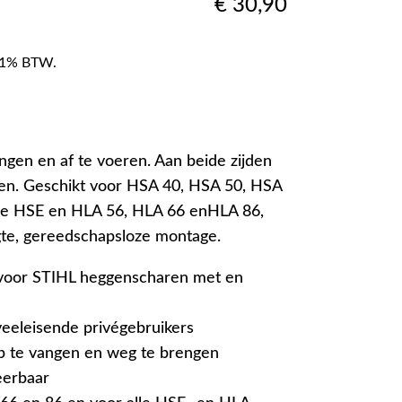
€
30,90
f 21% BTW.
ngen en af te voeren. Aan beide zijden
en. Geschikt voor HSA 40, HSA 50, HSA
lle HSE en HLA 56, HLA 66 enHLA 86,
te, gereedschapsloze montage.
 voor STIHL heggenscharen met en
veeleisende privégebruikers
op te vangen en weg te brengen
eerbaar