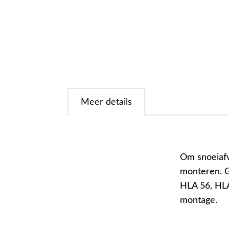
Meer details
Om snoeiafv
monteren. G
HLA 56, HLA
montage.