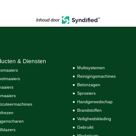
Inhoud door
ducten & Diensten
Multisystemen
smaaiers
Reinigingsmachines
otmaaiers
Betonzagen
maaiers
Sproeiers
maaiers
Handgereedschap
ticuteermachines
Brandstoffen
nfrezen
Veiligheidskleding
ggenscharen
Gebruikt
dblazers
Werkplaats