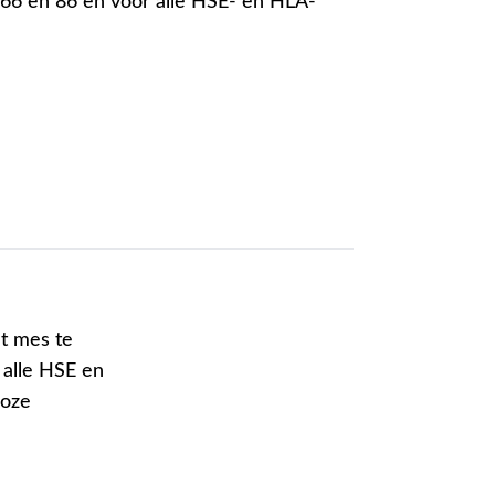
 66 en 86 en voor alle HSE- en HLA-
et mes te
 alle HSE en
loze