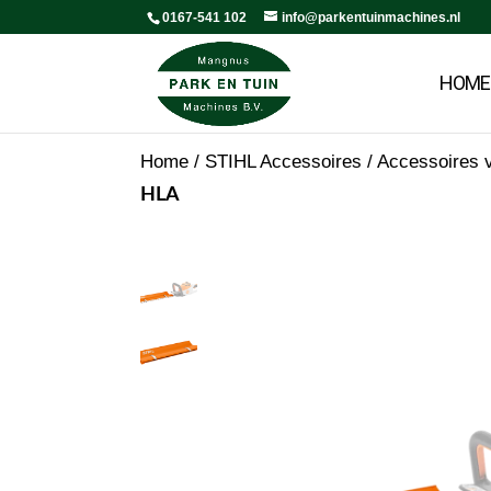
0167-541 102
info@parkentuinmachines.nl
HOME
Home
/
STIHL Accessoires
/
Accessoires 
HLA