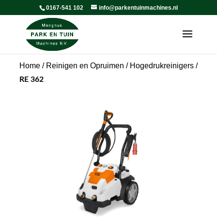
0167-541 102
info@parkentuinmachines.nl
Home
/
Reinigen en Opruimen
/
Hogedrukreinigers
/
RE 362