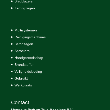
Bladblazers
Kettingzagen
Multisystemen
Reinigingsmachines
Betonzagen
Sproeiers
Handgereedschap
Brandstoffen
Veiligheidskleding
Gebruikt
Werkplaats
Contact
Mangnus Park en Tuin Machines B.V.