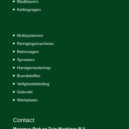
Bladblazers
Kettingzagen
Multisystemen
Reinigingsmachines
Betonzagen
Sproeiers
Handgereedschap
Brandstoffen
Veiligheidskleding
Gebruikt
Werkplaats
Contact
Mangnus Park en Tuin Machines B.V.