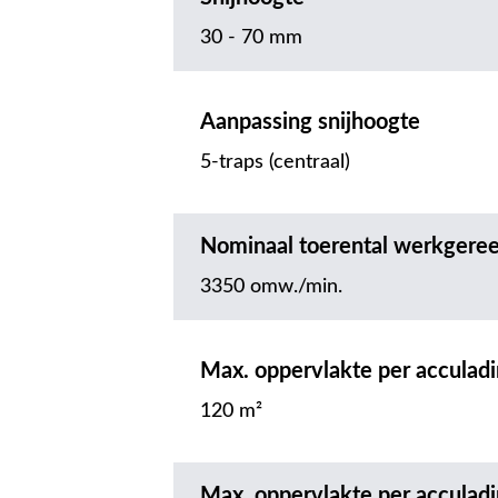
30 - 70 mm
Aanpassing snijhoogte
5-traps (centraal)
Nominaal toerental werkgere
3350 omw./min.
Max. oppervlakte per acculad
120 m²
Max. oppervlakte per acculad