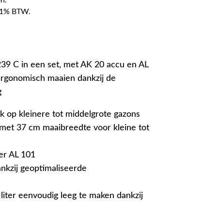
f 21% BTW.
9 C in een set, met AK 20 accu en AL
 ergonomisch maaien dankzij de
g
k op kleinere tot middelgrote gazons
met 37 cm maaibreedte voor kleine tot
er AL 101
ankzij geoptimaliseerde
iter eenvoudig leeg te maken dankzij