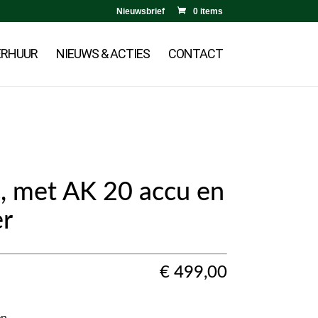
Nieuwsbrief
0 items
ERHUUR
NIEUWS & ACTIES
CONTACT
 met AK 20 accu en
er
€
499,00
n.