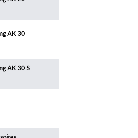
ing AK 30
ing AK 30 S
soires