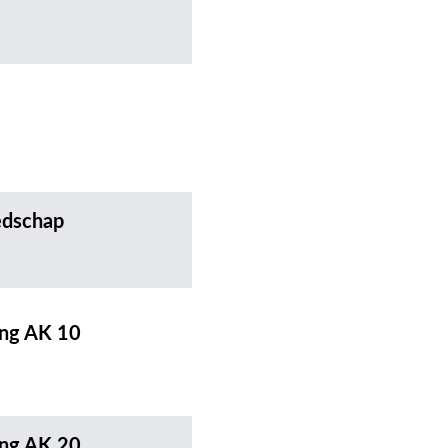
edschap
ing AK 10
ing AK 20