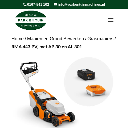
0167-541 102
info@parkentuinmachines.nl
Home
/
Maaien en Grond Bewerken
/
Grasmaaiers
/
RMA 443 PV, met AP 30 en AL 301