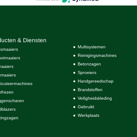
ducten & Diensten
Multisystemen
smaaiers
Reinigingsmachines
otmaaiers
Betonzagen
maaiers
Sproeiers
maaiers
Handgereedschap
ticuteermachines
Brandstoffen
nfrezen
Veiligheidskleding
ggenscharen
Gebruikt
dblazers
Werkplaats
tingzagen