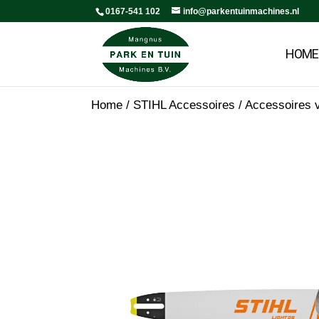
0167-541 102
info@parkentuinmachines.nl
HOME
Home
/
STIHL Accessoires
/
Accessoires v