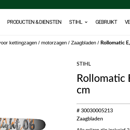
PRODUCTEN & DIENSTEN
STIHL
GEBRUIKT
V
oor kettingzagen / motorzagen
/
Zaagbladen
/
Rollomatic E
STIHL
Rollomatic 
cm
# 30030005213
Zaagbladen
Alle prijzen zijn inclusie