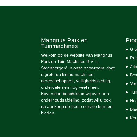
Mangnus Park en
Pro
Tuinmachines
Gra
Welkom op de website van Mangnus
Rob
Park en Tuin Machines B.V. in
Zit
Steenbergen! In onze showroom vindt
u grote en kleine machines,
Bos
gereedschappen, veiligheidskleding,
Ver
onderdelen en nog veel meer.
Tui
Bovendien beschikken wij over een
onderhoudsafdeling, zodat wij u ook
He
na aankoop de beste service kunnen
Bla
bieden.
Ket