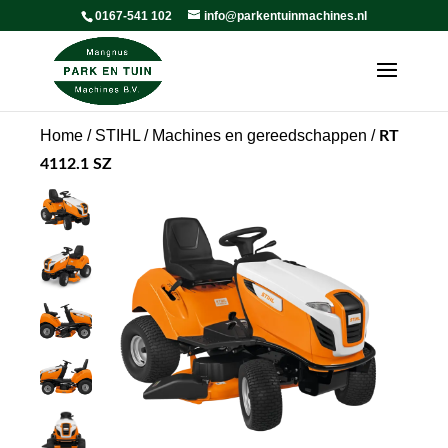
0167-541 102
info@parkentuinmachines.nl
Home
/
STIHL
/
Machines en gereedschappen
/
RT
4112.1 SZ