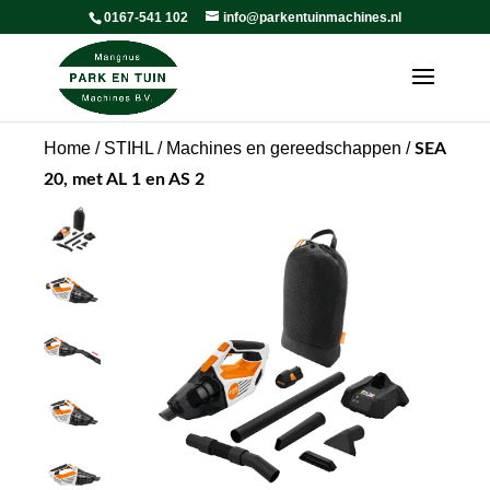
0167-541 102
info@parkentuinmachines.nl
Home
/
STIHL
/
Machines en gereedschappen
/
SEA
20, met AL 1 en AS 2