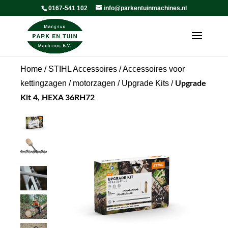
0167-541 102
info@parkentuinmachines.nl
Home
/
STIHL Accessoires
/
Accessoires voor
kettingzagen / motorzagen
/
Upgrade Kits
/
Upgrade
Kit 4, HEXA 36RH72