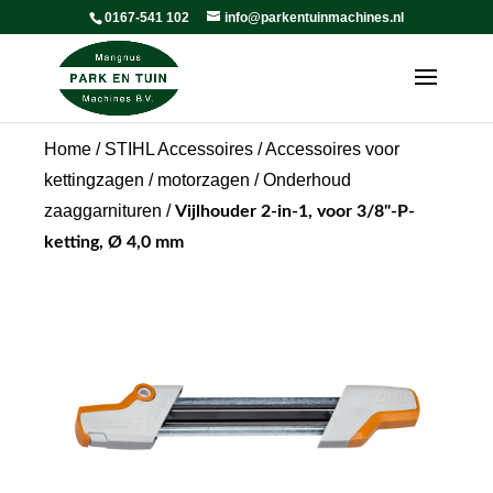
0167-541 102
info@parkentuinmachines.nl
Home
/
STIHL Accessoires
/
Accessoires voor
kettingzagen / motorzagen
/
Onderhoud
zaaggarnituren
/
Vijlhouder 2-in-1, voor 3/8"-P-
ketting, Ø 4,0 mm