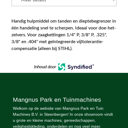
Handig hulpmiddel om tanden en dieptebegrenzer in
één handeling snel te scherpen. Ideaal voor doe-het-
zelvers. Voor zaagkettingen 1/4" P, 3/8" P, .325",
3/8" en .404" met geïntegreerde vijltolerantie-
compensatie (alleen bij STIHL).
Inhoud door
Mangnus Park en Tuinmachines
Welkom op de website van Mangnus Park en Tuin
Machines B.V. in Steenbergen! In onze showroom vindt
u grote en kleine machines, gereedschappen,
veiligheidskleding, onderdelen en nog veel meer.