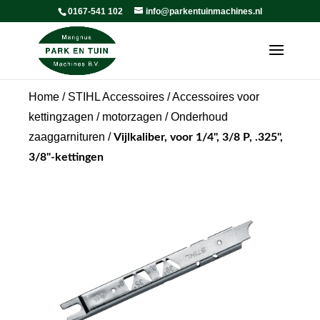
0167-541 102
info@parkentuinmachines.nl
Home
/
STIHL Accessoires
/
Accessoires voor
kettingzagen / motorzagen
/
Onderhoud
zaaggarnituren
/
Vijlkaliber, voor 1/4", 3/8 P, .325",
3/8"-kettingen