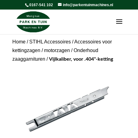
0167-541 102
info@parkentuinmachines.nl
Home
/
STIHL Accessoires
/
Accessoires voor
kettingzagen / motorzagen
/
Onderhoud
zaaggarnituren
/
Vijlkaliber, voor .404"-ketting