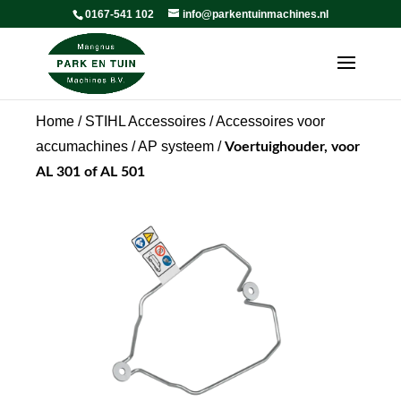
0167-541 102
info@parkentuinmachines.nl
Home
/
STIHL Accessoires
/
Accessoires voor
accumachines
/
AP systeem
/
Voertuighouder, voor
AL 301 of AL 501